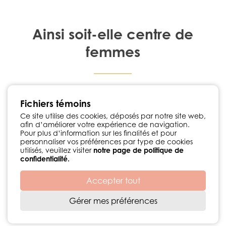
Ainsi soit-elle centre de
femmes
1224, rue Notre-Dame Chambly, Québec J3L 1K3
Fichiers témoins
450 447-3576
•
info@ainsisoitellecdf.ca
Suivez-nous sur Facebook
Ce site utilise des cookies, déposés par notre site web,
afin d’améliorer votre expérience de navigation.
Politique de confidentialité
Pour plus d’information sur les finalités et pour
personnaliser vos préférences par type de cookies
utilisés, veuillez visiter
notre page de politique de
confidentialité.
Accepter tout
Développement web par
© 2026 Centre de femmes Ainsi soit-elle
Gérer mes préférences