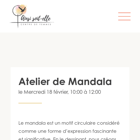
L’ORGANISME
SERVICES
ATELIERS & ACTIVITÉS
Atelier de Mandala
ÊTRE MEMBRE
le
Mercredi 18 février
, 10:00 à 12:00
S’IMPLIQUER
INFO-LETTRE
CONTACT
Le mandala est un motif circulaire considéré
comme une forme d’expression fascinante
et significative. En le dessinant, nous créons