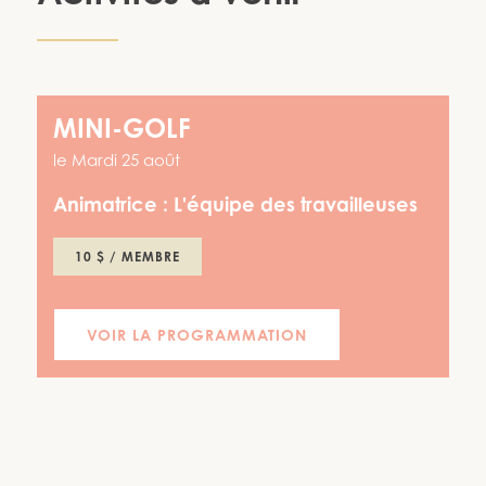
MINI-GOLF
le
Mardi 25 août
Animatrice :
L'équipe des travailleuses
10 $ / MEMBRE
VOIR LA PROGRAMMATION