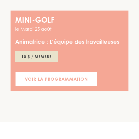
MINI-GOLF
le
Mardi 25 août
Animatrice :
L'équipe des travailleuses
10 $ / MEMBRE
VOIR LA PROGRAMMATION