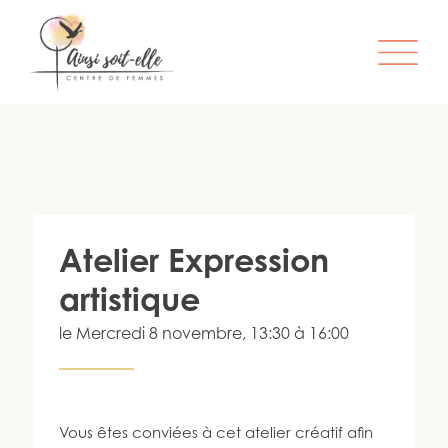
L’ORGANISME
SERVICES
ATELIERS & ACTIVITÉS
Atelier Expression
ÊTRE MEMBRE
artistique
S’IMPLIQUER
le
Mercredi 8 novembre
, 13:30 à 16:00
INFO-LETTRE
CONTACT
Vous êtes conviées à cet atelier créatif afin