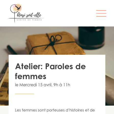
L’ORGANISME
SERVICES
ATELIERS & ACTIVITÉS
Atelier: Paroles de
ÊTRE MEMBRE
femmes
S’IMPLIQUER
le
Mercredi 15 avril
, 9h à 11h
INFO-LETTRE
CONTACT
Les femmes sont porteuses d’histoires et de