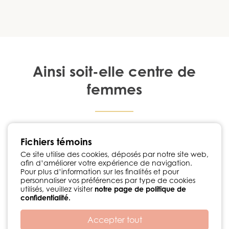
Ainsi soit-elle centre de
femmes
1224, rue Notre-Dame Chambly, Québec J3L 1K3
Fichiers témoins
450 447-3576
•
info@ainsisoitellecdf.ca
Suivez-nous sur Facebook
Ce site utilise des cookies, déposés par notre site web,
afin d’améliorer votre expérience de navigation.
Politique de confidentialité
Pour plus d’information sur les finalités et pour
personnaliser vos préférences par type de cookies
utilisés, veuillez visiter
notre page de politique de
confidentialité.
Accepter tout