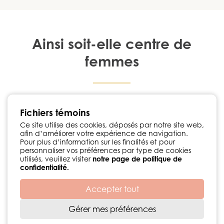
Ainsi soit-elle centre de
femmes
1224, rue Notre-Dame Chambly, Québec J3L 1K3
Fichiers témoins
450 447-3576
•
info@ainsisoitellecdf.ca
Suivez-nous sur Facebook
Ce site utilise des cookies, déposés par notre site web,
afin d’améliorer votre expérience de navigation.
Politique de confidentialité
Pour plus d’information sur les finalités et pour
personnaliser vos préférences par type de cookies
utilisés, veuillez visiter
notre page de politique de
confidentialité.
Accepter tout
Développement web par
© 2026 Centre de femmes Ainsi soit-elle
Gérer mes préférences