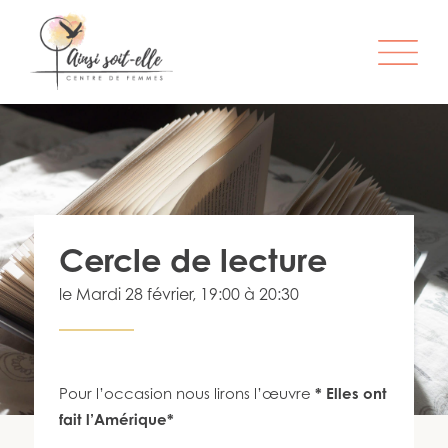
L’ORGANISME
SERVICES
ATELIERS & ACTIVITÉS
Cercle de lecture
ÊTRE MEMBRE
le
Mardi 28 février
, 19:00 à 20:30
S’IMPLIQUER
INFO-LETTRE
CONTACT
Pour l’occasion nous lirons l’œuvre
* Elles ont
fait l’Amérique*