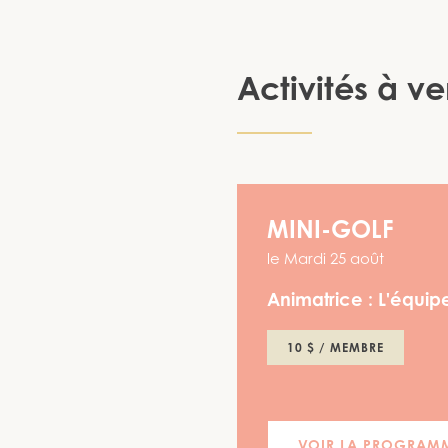
Activités à ve
MINI-GOLF
le
Mardi 25 août
Animatrice :
L'équipe
10 $ / MEMBRE
VOIR LA PROGRAM