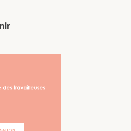
nir
 des travailleuses
MATION