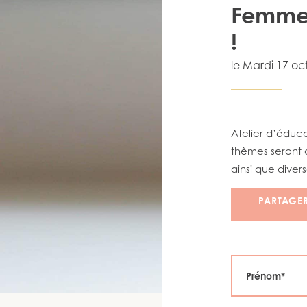
Femmes
!
le
Mardi 17 oc
Atelier d’éduca
thèmes seront a
ainsi que dive
PARTAGE