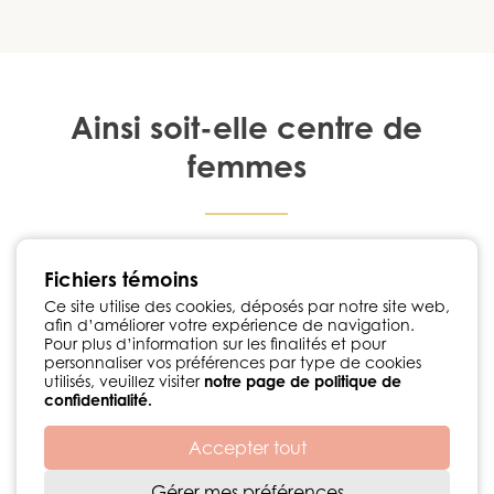
Ainsi soit-elle centre de
femmes
1224, rue Notre-Dame Chambly, Québec J3L 1K3
Fichiers témoins
450 447-3576
•
info@ainsisoitellecdf.ca
Suivez-nous sur Facebook
Ce site utilise des cookies, déposés par notre site web,
afin d’améliorer votre expérience de navigation.
Politique de confidentialité
Pour plus d’information sur les finalités et pour
personnaliser vos préférences par type de cookies
utilisés, veuillez visiter
notre page de politique de
confidentialité.
Accepter tout
Développement web par
© 2026 Centre de femmes Ainsi soit-elle
Gérer mes préférences