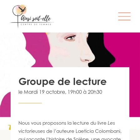
L’ORGANISME
SERVICES
ATELIERS & ACTIVITÉS
Groupe de lecture
ÊTRE MEMBRE
le
Mardi 19 octobre
, 19h00 à 20h30
S’IMPLIQUER
INFO-LETTRE
CONTACT
Nous vous proposons la lecture du livre
Les
victorieuses
de l’auteure Laeticia Colombani,
qui raconte l’histoire de Solène, une avocate