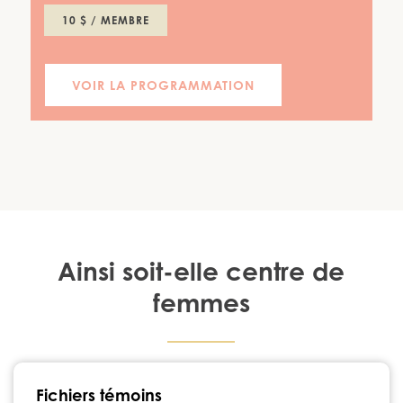
10 $ / MEMBRE
VOIR LA PROGRAMMATION
Ainsi soit-elle centre de
femmes
1224, rue Notre-Dame Chambly, Québec J3L 1K3
Fichiers témoins
450 447-3576
•
info@ainsisoitellecdf.ca