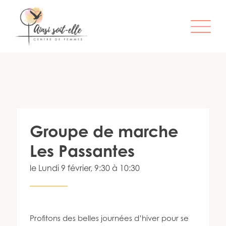
L’ORGANISME
SERVICES
ATELIERS & ACTIVITÉS
Groupe de marche
ÊTRE MEMBRE
Les Passantes
S’IMPLIQUER
le
Lundi 9 février
, 9:30 à 10:30
INFO-LETTRE
CONTACT
Profitons des belles journées d’hiver pour se