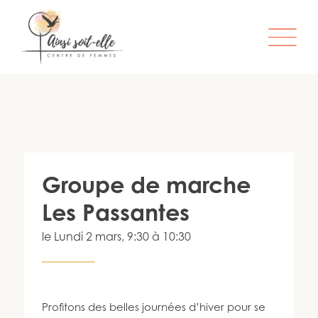
L’ORGANISME
SERVICES
ATELIERS & ACTIVITÉS
Groupe de marche
ÊTRE MEMBRE
Les Passantes
S’IMPLIQUER
le
Lundi 2 mars
, 9:30 à 10:30
INFO-LETTRE
CONTACT
Profitons des belles journées d’hiver pour se