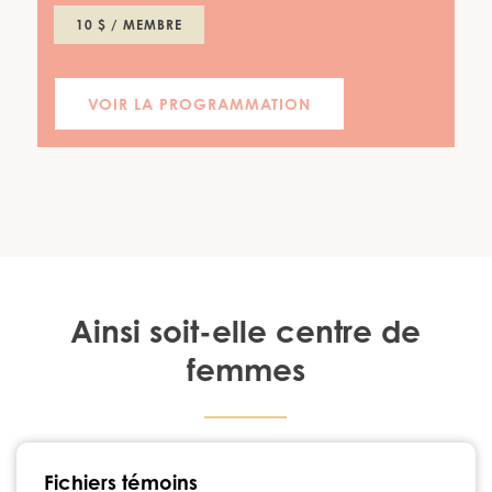
10 $ / MEMBRE
VOIR LA PROGRAMMATION
Ainsi soit-elle centre de
femmes
1224, rue Notre-Dame Chambly, Québec J3L 1K3
Fichiers témoins
450 447-3576
•
info@ainsisoitellecdf.ca