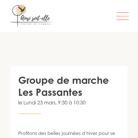
L’ORGANISME
SERVICES
ATELIERS & ACTIVITÉS
Groupe de marche
ÊTRE MEMBRE
Les Passantes
S’IMPLIQUER
le
Lundi 23 mars
, 9:30 à 10:30
INFO-LETTRE
CONTACT
Profitons des belles journées d’hiver pour se