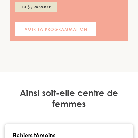
10 $ / MEMBRE
VOIR LA PROGRAMMATION
Ainsi soit-elle centre de
femmes
1224, rue Notre-Dame Chambly, Québec J3L 1K3
Fichiers témoins
450 447-3576
•
info@ainsisoitellecdf.ca