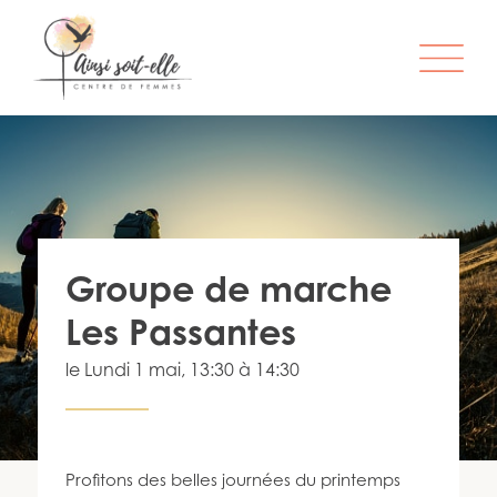
L’ORGANISME
SERVICES
ATELIERS & ACTIVITÉS
Groupe de marche
ÊTRE MEMBRE
Les Passantes
S’IMPLIQUER
le
Lundi 1 mai
, 13:30 à 14:30
INFO-LETTRE
CONTACT
Profitons des belles journées du printemps