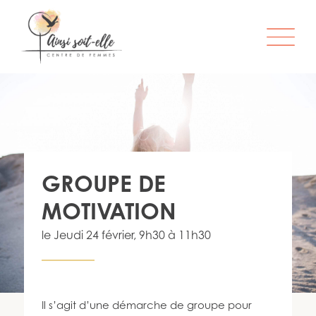
L’ORGANISME
SERVICES
ATELIERS & ACTIVITÉS
GROUPE DE
ÊTRE MEMBRE
MOTIVATION
S’IMPLIQUER
le
Jeudi 24 février
, 9h30 à 11h30
INFO-LETTRE
CONTACT
Il s’agit d’une démarche de groupe pour