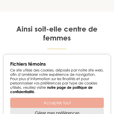
Ainsi soit-elle centre de
femmes
1224, rue Notre-Dame Chambly, Québec J3L 1K3
Fichiers témoins
450 447-3576
•
info@ainsisoitellecdf.ca
Suivez-nous sur Facebook
Ce site utilise des cookies, déposés par notre site web,
afin d’améliorer votre expérience de navigation.
Politique de confidentialité
Pour plus d’information sur les finalités et pour
personnaliser vos préférences par type de cookies
utilisés, veuillez visiter
notre page de politique de
confidentialité.
Accepter tout
Développement web par
© 2026 Centre de femmes Ainsi soit-elle
Gérer mes préférences