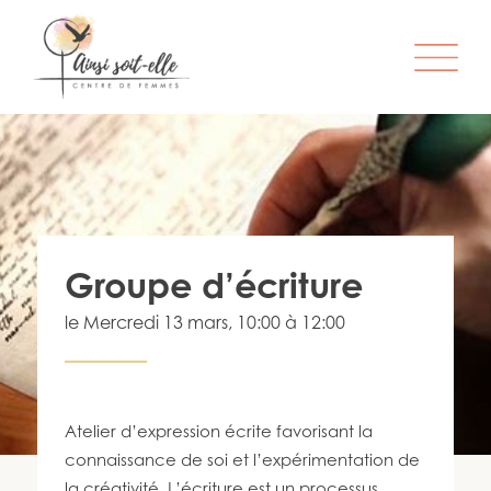
L’ORGANISME
SERVICES
ATELIERS & ACTIVITÉS
Groupe d’écriture
ÊTRE MEMBRE
le
Mercredi 13 mars
, 10:00 à 12:00
S’IMPLIQUER
INFO-LETTRE
CONTACT
Atelier d’expression écrite favorisant la
connaissance de soi et l’expérimentation de
la créativité. L’écriture est un processus