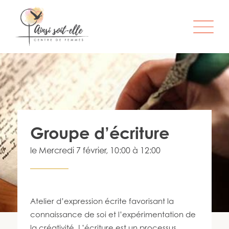
L’ORGANISME
SERVICES
ATELIERS & ACTIVITÉS
Groupe d’écriture
ÊTRE MEMBRE
le
Mercredi 7 février
, 10:00 à 12:00
S’IMPLIQUER
INFO-LETTRE
CONTACT
Atelier d’expression écrite favorisant la
connaissance de soi et l’expérimentation de
la créativité. L’écriture est un processus