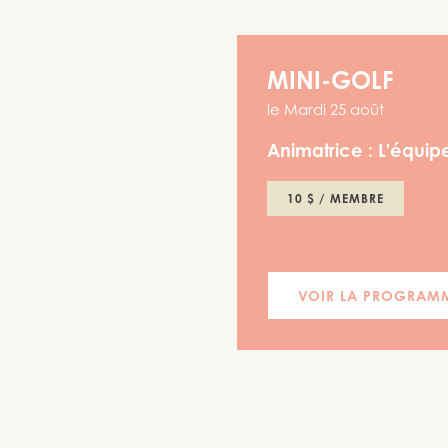
MINI-GOLF
le
Mardi 25 août
Animatrice :
L'équipe
10 $ / MEMBRE
VOIR LA PROGRAM