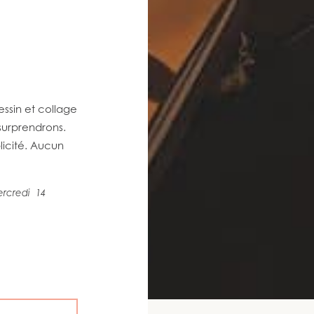
essin et collage
surprendrons.
licité. Aucun
mercredi 14