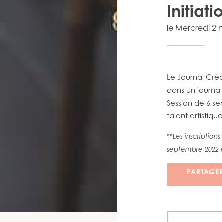
Initiati
le
Mercredi 2
Le Journal Créa
dans un journa
Session de 6 se
talent artistiqu
**Les inscription
septembre 2022
PARTAGE