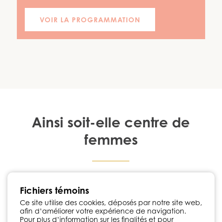
VOIR LA PROGRAMMATION
Ainsi soit-elle centre de
femmes
1224, rue Notre-Dame Chambly, Québec J3L 1K3
Fichiers témoins
450 447-3576
•
info@ainsisoitellecdf.ca
Suivez-nous sur Facebook
Ce site utilise des cookies, déposés par notre site web,
afin d’améliorer votre expérience de navigation.
Politique de confidentialité
Pour plus d’information sur les finalités et pour