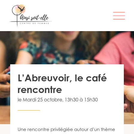
L’ORGANISME
SERVICES
ATELIERS & ACTIVITÉS
L’Abreuvoir, le café
ÊTRE MEMBRE
rencontre
S’IMPLIQUER
le
Mardi 25 octobre
, 13h30 à 15h30
INFO-LETTRE
CONTACT
Une rencontre privilégiée autour d’un thème