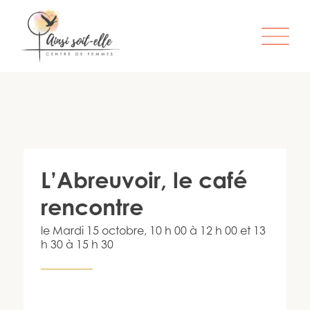
L’ORGANISME
SERVICES
ATELIERS & ACTIVITÉS
L’Abreuvoir, le café
ÊTRE MEMBRE
rencontre
S’IMPLIQUER
le
Mardi 15 octobre
, 10 h 00 à 12 h 00 et 13
INFO-LETTRE
h 30 à 15 h 30
CONTACT