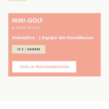
MINI-GOLF
le
Mardi 25 août
Animatrice :
L'équipe des travailleuses
10 $ / MEMBRE
VOIR LA PROGRAMMATION