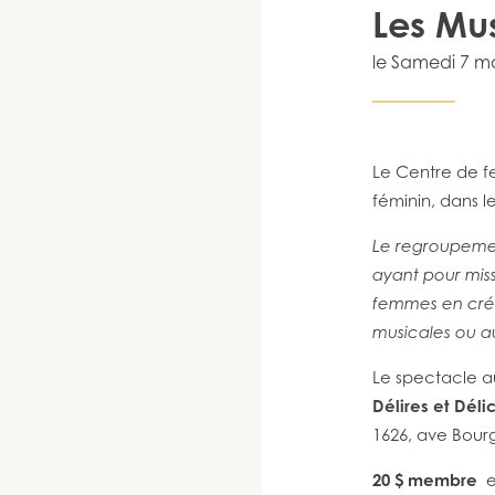
Les Mus
le
Samedi 7 m
Le Centre de fe
féminin, dans l
Le regroupeme
ayant pour miss
femmes en créa
musicales ou au
Le spectacle au
Délires et Déli
1626, ave Bou
20 $ membre
e