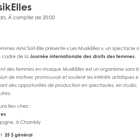
ikElles
ars
, À compter de 20:00
mmes Ainsi Soit-Elle présente « Les MusikElles », un spectacle 
e cadre de la
Journée internationale des droits des femmes
.
nt des femmes en musique MusikElles
est un organisme sans bu
ion de motiver, promouvoir et soutenir les intérêts artistiques 
nt des opportunités de production en spectacles, en studio, 
tres.
ra lieu chez :
ces
rgogne, à Chambly
t
25 $ général