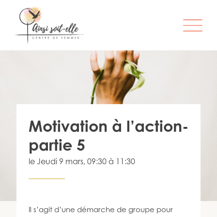
L’ORGANISME
SERVICES
ATELIERS & ACTIVITÉS
Motivation à l’action-
ÊTRE MEMBRE
partie 5
S’IMPLIQUER
le
Jeudi 9 mars
, 09:30 à 11:30
INFO-LETTRE
CONTACT
Il s’agit d’une démarche de groupe pour