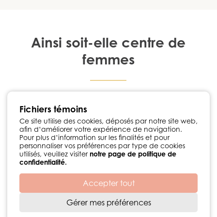
Ainsi soit-elle centre de
femmes
1224, rue Notre-Dame Chambly, Québec J3L 1K3
Fichiers témoins
450 447-3576
•
info@ainsisoitellecdf.ca
Suivez-nous sur Facebook
Ce site utilise des cookies, déposés par notre site web,
afin d’améliorer votre expérience de navigation.
Politique de confidentialité
Pour plus d’information sur les finalités et pour
personnaliser vos préférences par type de cookies
utilisés, veuillez visiter
notre page de politique de
confidentialité.
Accepter tout
Développement web par
© 2026 Centre de femmes Ainsi soit-elle
Gérer mes préférences