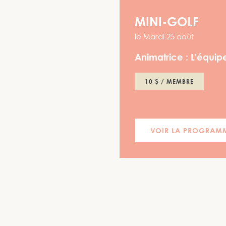
MINI-GOLF
le
Mardi 25 août
Animatrice :
L'équipe
10 $ / MEMBRE
VOIR LA PROGRAM