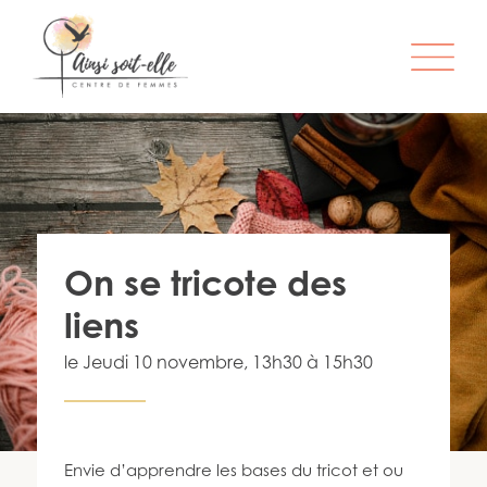
L’ORGANISME
SERVICES
ATELIERS & ACTIVITÉS
On se tricote des
ÊTRE MEMBRE
liens
S’IMPLIQUER
le
Jeudi 10 novembre
, 13h30 à 15h30
INFO-LETTRE
CONTACT
Envie d’apprendre les bases du tricot et ou