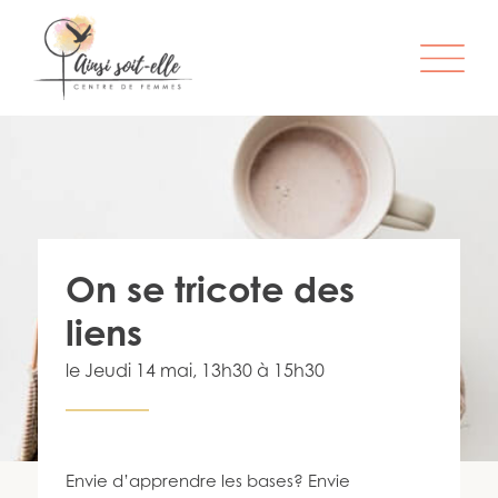
L’ORGANISME
SERVICES
ATELIERS & ACTIVITÉS
On se tricote des
ÊTRE MEMBRE
liens
S’IMPLIQUER
le
Jeudi 14 mai
, 13h30 à 15h30
INFO-LETTRE
CONTACT
Envie d’apprendre les bases? Envie