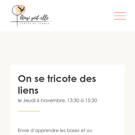
L’ORGANISME
SERVICES
ATELIERS & ACTIVITÉS
On se tricote des
ÊTRE MEMBRE
liens
S’IMPLIQUER
le
Jeudi 6 novembre
, 13:30 à 15:30
INFO-LETTRE
CONTACT
Envie d’apprendre les bases et ou