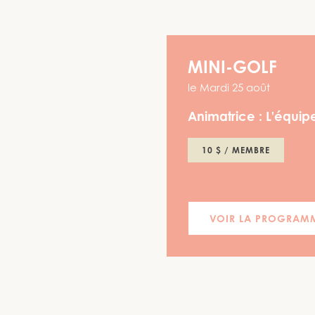
MINI-GOLF
le
Mardi 25 août
Animatrice :
L'équipe
10 $ / MEMBRE
VOIR LA PROGRAM