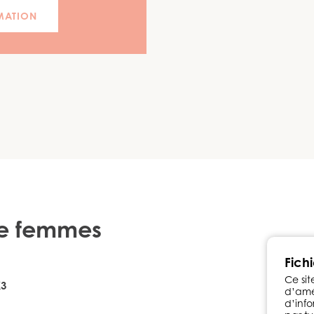
MATION
 de femmes
Fich
Ce sit
K3
d’amél
d’info