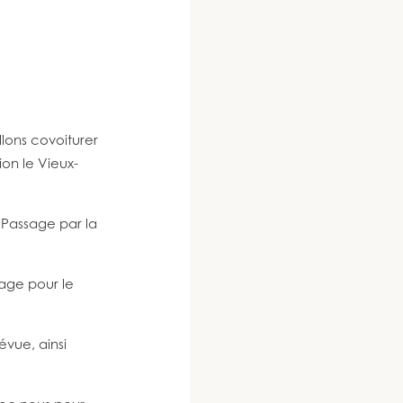
lons covoiturer
ion le Vieux-
 Passage par la
rage pour le
évue, ainsi