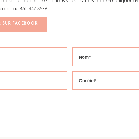
rtie est au coût de 10$ et nous vous invitons à communiquer a
place au 450.447.3576
R SUR FACEBOOK