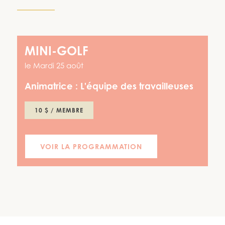
MINI-GOLF
le
Mardi 25 août
Animatrice :
L'équipe des travailleuses
10 $ / MEMBRE
VOIR LA PROGRAMMATION