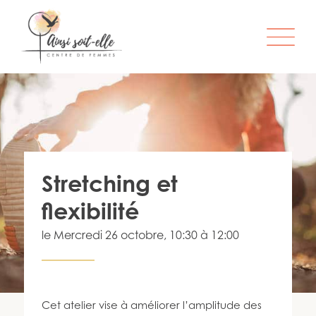
L’ORGANISME
SERVICES
ATELIERS & ACTIVITÉS
Stretching et
ÊTRE MEMBRE
flexibilité
S’IMPLIQUER
le
Mercredi 26 octobre
, 10:30 à 12:00
INFO-LETTRE
CONTACT
Cet atelier vise à améliorer l’amplitude des