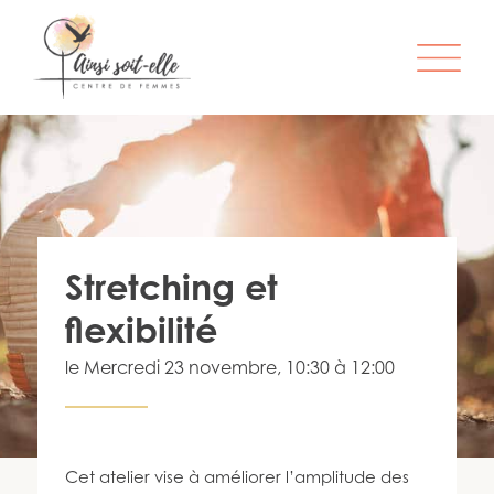
L’ORGANISME
SERVICES
ATELIERS & ACTIVITÉS
Stretching et
ÊTRE MEMBRE
flexibilité
S’IMPLIQUER
le
Mercredi 23 novembre
, 10:30 à 12:00
INFO-LETTRE
CONTACT
Cet atelier vise à améliorer l’amplitude des