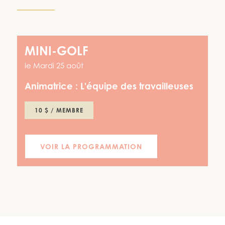
MINI-GOLF
le
Mardi 25 août
Animatrice :
L'équipe des travailleuses
10 $ / MEMBRE
VOIR LA PROGRAMMATION