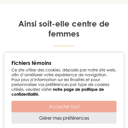
Ainsi soit-elle centre de
femmes
1224, rue Notre-Dame Chambly, Québec J3L 1K3
Fichiers témoins
450 447-3576
•
info@ainsisoitellecdf.ca
Suivez-nous sur Facebook
Ce site utilise des cookies, déposés par notre site web,
afin d’améliorer votre expérience de navigation.
Politique de confidentialité
Pour plus d’information sur les finalités et pour
personnaliser vos préférences par type de cookies
utilisés, veuillez visiter
notre page de politique de
confidentialité.
Accepter tout
Développement web par
© 2026 Centre de femmes Ainsi soit-elle
Gérer mes préférences