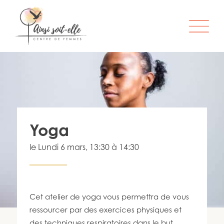
L’ORGANISME
SERVICES
ATELIERS & ACTIVITÉS
Yoga
ÊTRE MEMBRE
le
Lundi 6 mars
, 13:30 à 14:30
S’IMPLIQUER
INFO-LETTRE
CONTACT
Cet atelier de yoga vous permettra de vous
ressourcer par des exercices physiques et
des techniques respiratoires dans le but