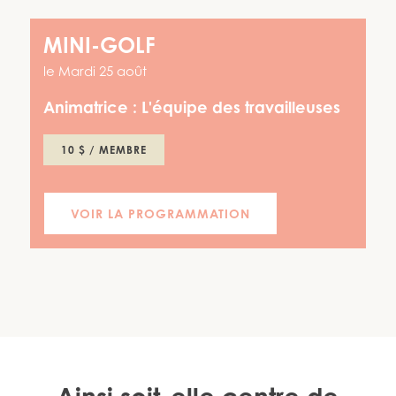
MINI-GOLF
le
Mardi 25 août
Animatrice :
L'équipe des travailleuses
10 $ / MEMBRE
VOIR LA PROGRAMMATION