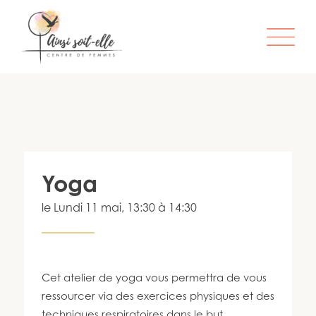
L’ORGANISME
SERVICES
ATELIERS & ACTIVITÉS
Yoga
ÊTRE MEMBRE
le
Lundi 11 mai
, 13:30 à 14:30
S’IMPLIQUER
INFO-LETTRE
CONTACT
Cet atelier de yoga vous permettra de vous
ressourcer via des exercices physiques et des
techniques respiratoires dans le but